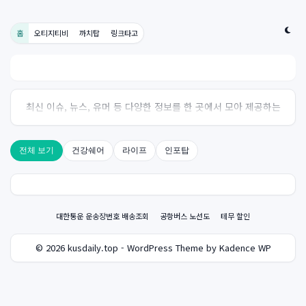
홈
오티지티비
까치탑
링크타고
최신 이슈, 뉴스, 유머 등 다양한 정보를 한 곳에서 모아 제공하는
사이트입니다. 오늘의 핫이슈를 한눈에 살펴보세요.
전체 보기
건강쉐어
라이프
인포탑
대한통운 운송장번호 배송조회
공항버스 노선도
테무 할인
© 2026 kusdaily.top - WordPress Theme by Kadence WP