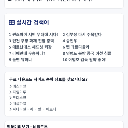
실시간 검색어
1 퀸즈아이 서빈 무대에 서다!
2 김부장 다시 주목받다
3 인천 쿠팡 화재 진압 총력
4 송진우
5 에르난데스 헤드샷 퇴장
6 펩 과르디올라
7 리베란테 우승하나?
8 연평도 북방 중국 어선 침몰
9 놀면 뭐하니
10 이범호 감독 활약 좋아!
무료 다운로드 사이트 순위 정보를 찾으시나요?
예스파일
파일마루
투디스크
애플파일
싸다파일 - 싸다 많다 빠르다
웹툰미리보기 - 네임드툰