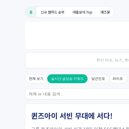
홈
신규 웹하드 순위
대출모아.Top
애즈몽
최신 이슈, 뉴스,
전체 보기
실시간 급상승 키워드
당근인포
라이프
퀸즈아이 서빈 무대에 서다!