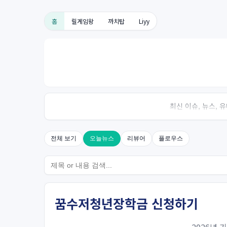
홈
릴게임왕
까치탑
Liyy
최신 이슈, 뉴스,
전체 보기
오늘뉴스
리뷰어
플로우스
꿈수저청년장학금 신청하기