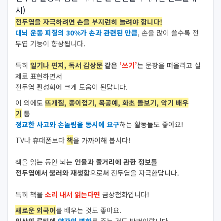
시)
전두엽을 자극하려면 손을 부지런히 놀려야 합니다!
대뇌 운동 피질의 30%가 손과 관련된 만큼
, 손을 많이 쓸수록 전
두엽 기능이 향상됩니다.
특히
일기나 편지, 독서 감상문
같은
‘쓰기’
는 문장을 떠올리고 실
제로 표현하면서
전두엽 활성화에 크게 도움이 된답니다.
이 외에도
뜨개질, 종이접기, 목공예, 화초 돌보기, 악기 배우
기
등
정교한 사고와 손놀림을 동시에 요구
하는 활동들도 좋아요!
TV나 휴대폰보다
책
을 가까이해 봅시다!
책을 읽는 동안 뇌는
인물과 줄거리에 관한 정보를
전두엽에서 불러와 재생함
으로써 전두엽을 자극한답니다.
특히 책을
소리 내서 읽는다면
금상첨화입니다!
새로운 외국어
를 배우는 것도 좋아요.
일상의 루틴에
약
간의 변화
를 주는 것도 방법이랍니다.