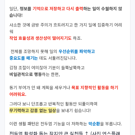
일단,
정보를
기억으로 저장하고 다시 출력
하는 일이 수월하지 않
습니다!
사소한 것에 금방 주의가 흐트러지고 한 가지 일에 집중하기 어려
워
작업 효율성과 생산성이 떨어지기도
하죠.
전체를 조망하지 못해 일의
우선순위를 파악하고
중요도를 매기는
데도 서툴러진답니다.
감정 조절
이 여의찮아 기분이 들쭉날쭉하고
비일관적으로 행동
하는 한편,
동기 부여
가 안 돼 계획을 세우거나
목표 지향적인 활동을 하기
어려워요.
그러다 보니 단조롭고 반복적인 활동만 되풀이하며
무기력하고 감흥 없는 일상
을 보내기 쉽습니다!
이런 생활 패턴은 전두엽 기능을 더 저하하는
악순환
을 부릅니다.
전두엽 활성화 돕는 작지만 큰 실천들
↑ (사진 언스플래