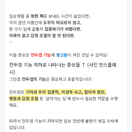
일상생활 중
멍한 채
로 보내는 시간이 늘었다면,
익히 알던 이름인데
도무지 떠오르지 않고
,
한 가지 일에 골똘히
집중하기가 어렵다면
,
의욕이 없고 감정 조절이 잘 안 된다면
,
···
이들 증상은
전두엽 기능
에
경고등
이 켜진 것일 수 있어요!
전두엽 기능 저하로 나타나는 증상들
↑ (사진 언스플래
시)
그만큼
전두엽의 기능
은 중요하고 포괄적입니다!
전두엽은
기억과 주의 집중력, 이성적 사고, 합리적 판단,
행동과 감정 조절
등 ‘살아가는 일’에 반드시 필요한 역할을 수행
해요.
따라서 전두엽 기능이 저하되면 일상 전반에 불편이 생길 수밖에
없답니다.