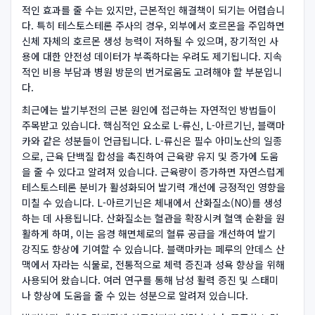
적인 효과를 줄 수는 있지만, 근본적인 해결책이 되기는 어렵습니
다. 특히 테스토스테론 주사의 경우, 외부에서 호르몬을 주입하면
신체 자체의 호르몬 생성 능력이 저하될 수 있으며, 장기적인 사
용에 대한 안전성 데이터가 부족하다는 우려도 제기됩니다. 지속
적인 비용 부담과 병원 방문의 번거로움도 고려해야 할 부분입니
다.
최근에는 발기부전의 근본 원인에 접근하는 자연적인 방법들이
주목받고 있습니다. 핵심적인 요소로 L-류신, L-아르기닌, 블랙마
카와 같은 성분들이 언급됩니다. L-류신은 필수 아미노산의 일종
으로, 근육 단백질 합성을 촉진하여 근육량 유지 및 증가에 도움
을 줄 수 있다고 알려져 있습니다. 근육량이 증가하면 자연스럽게
테스토스테론 분비가 활성화되어 발기력 개선에 긍정적인 영향을
미칠 수 있습니다. L-아르기닌은 체내에서 산화질소(NO)를 생성
하는 데 사용됩니다. 산화질소는 혈관을 확장시켜 혈액 순환을 원
활하게 하며, 이는 음경 해면체로의 혈류 공급을 개선하여 발기
강직도 향상에 기여할 수 있습니다. 블랙마카는 페루의 안데스 산
맥에서 자라는 식물로, 전통적으로 체력 증진과 성욕 향상을 위해
사용되어 왔습니다. 여러 연구를 통해 남성 활력 증진 및 스태미
나 향상에 도움을 줄 수 있는 성분으로 알려져 있습니다.