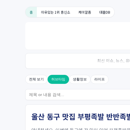
홈
이유있는 1위 흥신소
케이알좀
대출DB
최신 이슈, 뉴스,
전체 보기
허브타임
생활정보
라이프
울산 동구 맛집 부평족발 반반족