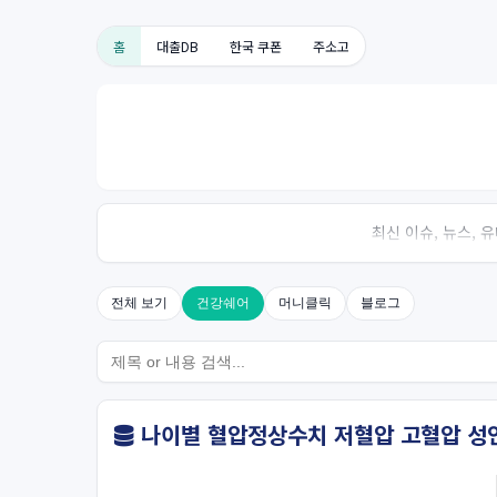
홈
대출DB
한국 쿠폰
주소고
최신 이슈, 뉴스,
전체 보기
건강쉐어
머니클릭
블로그
나이별 혈압정상수치 저혈압 고혈압 성