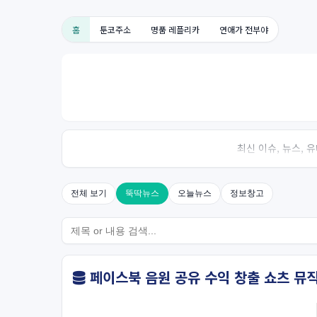
홈
툰코주소
명품 레플리카
연애가 전부야
최신 이슈, 뉴스,
전체 보기
뚝딱뉴스
오늘뉴스
정보창고
페이스북 음원 공유 수익 창출 쇼츠 뮤직