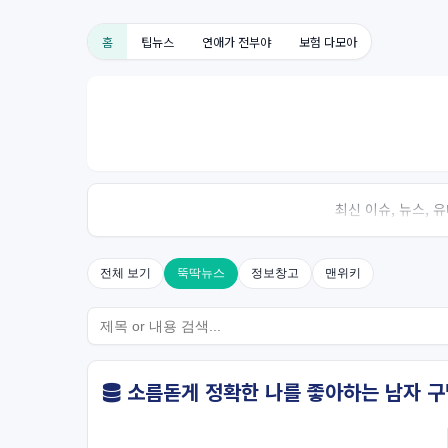
홈
팁뉴스
연애가 전부야
보험 다모아
최신 이슈, 뉴스,
전체 보기
뚝딱뉴스
정보창고
맨위키
소름돋게 정확한 나를 좋아하는 남자 구