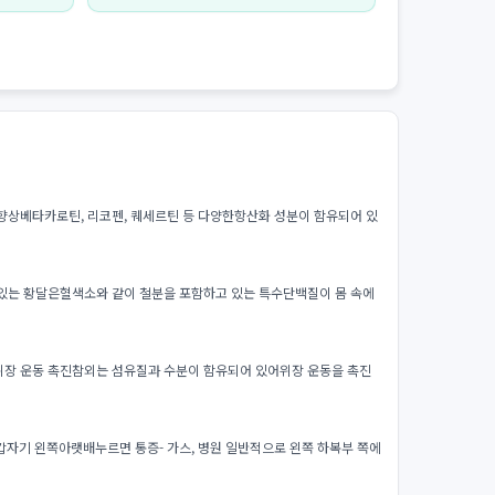
향상베타카로틴, 리코펜, 퀘세르틴 등 다양한항산화 성분이 함유되어 있
 있는 황달은혈색소와 같이 철분을 포함하고 있는 특수단백질이 몸 속에
위장 운동 촉진참외는 섬유질과 수분이 함유되어 있어위장 운동을 촉진
기 왼쪽아랫배누르면 통증- 가스, 병원 일반적으로 왼쪽 하복부 쪽에