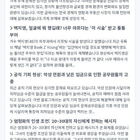
가계 부채 문제는 심각한 상황에 이르렀습니다. 이러한 문제들은 단순히 경제적
요인에 국한되지 않고, 정치적 불안정성과 글로벌 경제 환경의 변화와도 밀접한
관련이 있습니다. 이번 글에서는 한국 경제의 현황과 부동산 시장의 미래 전망에
대해 살펴보겠습니다.가계 부채와 경제 성장의 역...
백지영, 얼굴에 뭐 했길래? 너무 아프다는 ‘이 시술' 받고 퉁퉁
부어
가수 백지영(48)이 피부과에서 리프팅 시술을 받았다고 말했습니다.최근 유튜
브 채널 ‘백지영 Baek Z Young’에는 ‘입안에서 터질 정도로 탱탱해 백지영도
눈 돌아간 주꾸미 맛집’이라는 제목의 영상이 게재됐습니다.영상에서 백지영은
매운 주꾸미를 먹은 뒤 “나 지금 광대가 이렇게 올라간 거 같다. 너무 매워서 이
렇게 생긴 거 같다”고 말하며 광대를 올려...
공직 기피 현상: 악성 민원과 낮은 임금으로 인한 공무원들의 고
충
최근 공직 기피 현상이 심각한 문제로 떠오르고 있습니다. 악성 민원에 시달리며
최저임금 수준의 월급을 받는 공무원들이 늘어나면서, 공직의 매력이 점점 사라
지고 있습니다. 이번 블로그에서는 공직 기피 현상의 원인과 해결책에 대해 깊이
있게 살펴보겠습니다.악성 민원과 낮은 임금의 문제공무원들은 각종 악성 민원
에 시달리며 통장에 최저임금 수준의 월급이 찍히는 것...
엄정화의 인생 조언: 20~30대의 자신에게 전하는 메시지
최근 엄정화가 20~30대의 자신에게 전하고 싶은 메시지가 큰 화제를 모았습니
다. 그녀의 진솔한 조언은 많은 이들에게 큰 위로와 영감을 주었습니다. 이번 블
로그에서는 엄정화의 메시지를 중심으로, 그녀가 전하고자 하는 인생의 진리와