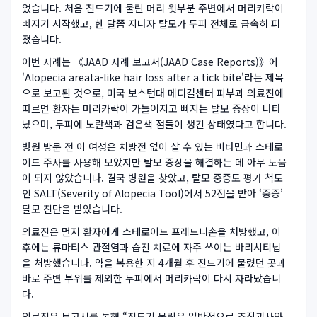
었습니다. 처음 진드기에 물린 머리 윗부분 주변에서 머리카락이
빠지기 시작했고, 한 달쯤 지나자 탈모가 두피 전체로 급속히 퍼
졌습니다.
이번 사례는 《JAAD 사례 보고서(JAAD Case Reports)》에
'Alopecia areata-like hair loss after a tick bite'라는 제목
으로 보고된 것으로, 미국 보스턴대 메디컬센터 피부과 의료진에
따르면 환자는 머리카락이 가늘어지고 빠지는 탈모 증상이 나타
났으며, 두피에 노란색과 검은색 점들이 생긴 상태였다고 합니다.
병원 방문 전 이 여성은 처방전 없이 살 수 있는 비타민과 스테로
이드 주사를 사용해 보았지만 탈모 증상을 해결하는 데 아무 도움
이 되지 않았습니다. 결국 병원을 찾았고, 탈모 중증도 평가 척도
인 SALT(Severity of Alopecia Tool)에서 52점을 받아 ‘중증’
탈모 진단을 받았습니다.
의료진은 먼저 환자에게 스테로이드 프레드니손을 처방했고, 이
후에는 류마티스 관절염과 습진 치료에 자주 쓰이는 바리시티닙
을 처방했습니다. 약을 복용한 지 4개월 후 진드기에 물렸던 곳과
바로 주변 부위를 제외한 두피에서 머리카락이 다시 자라났습니
다.
의료진은 보고서를 통해 “진드기 물림은 일반적으로 조직괴사와