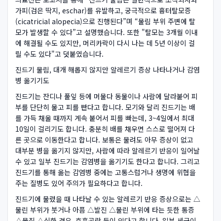
가피(검은 딱지, eschar)를 유발하고, 궁극적으로 흉터탈모증
(cicatricial alopecia)으로 진행된다”며 “물림 부위 주변에 탈
모가 발생할 수 있다”고 설명했습니다. 또한 "탈모는 3개월 이내
에 해결될 수도 있지만, 머리카락이 다시 나는 데 5년 이상이 걸
릴 수도 있다"고 덧붙였습니다.
진드기 물림, 대개 해롭지 않지만 알레르기 증상 나타나거나 감염
병 옮기기도
진드기는 잔디나 풀잎 등에 머물다 동물이나 사람에 달라붙어 피
부를 단단히 물고 피를 빤다고 합니다. 모기와 달리 진드기는 배
를 가득 채울 때까지 계속 붙어서 피를 빠는데, 3~4일에서 최대
10일이 걸리기도 합니다. 충분히 배를 채우면 스스로 떨어져 다
른 곳으로 이동한다고 합니다. 보통은 물려도 아무 증상이 없고
대부분 병을 옮기지 않지만, 사람에 따라 알레르기 반응이 일어날
수 있고 일부 진드기는 감염병을 옮기기도 한다고 합니다. 그리고
진드기를 통해 옮는 감염병 중에는 고통스럽거나 생명에 위협을
주는 질병도 있어 주의가 필요하다고 합니다.
진드기에 물렸을 때 나타날 수 있는 알레르기 반응 증상으로는 △
물린 부위가 붓거나 아픔 △발진 △물린 부위에 타는 듯한 통증
△물집 △심한 경우, 호흡곤란 등이 있다고 합니다. 일부 세균이