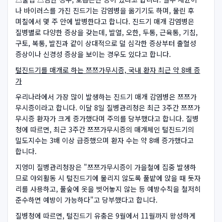
나 바이러스를 가진 진드기는 감염병을 옮기기도 하며, 물린 후
며칠에서 몇 주 안에 발병한다고 합니다. 진드기 매개 감염병은
질병별로 다양한 증상을 갖는데, 발열, 오한, 두통, 근육통, 기침,
구토, 복통, 발진과 같이 상대적으로 덜 심각한 증상부터 출혈성
증상이나 신경성 증상을 보이는 경우도 있다고 합니다.
털진드기를 매개로 하는 쯔쯔가무시증, 국내 환자 최근 약 8배 증
가
우리나라에서 가장 많이 발생하는 진드기 매개 감염병은 쯔쯔가
무시증이라고 합니다. 이달 8일 질병관리청은 최근 3주간 쯔쯔가
무시증 환자가 크게 증가했다며 주의를 당부했다고 합니다. 질병
청에 따르면, 최근 3주간 쯔쯔가무시증의 매개체인 털진드기의
밀도지수는 3배 이상 급증했으며 환자 수는 약 8배 증가했다고
합니다.
지영미 질병관리청장은 "쯔쯔가무시증이 가을철에 집중 발생하
므로 야외활동 시 털진드기에 물리지 않도록 풀밭에 앉을 때 돗자
리를 사용하고, 풀숲에 옷을 벗어놓지 않는 등 예방수칙을 철저히
준수하면 예방이 가능하다"고 당부했다고 합니다.
질병청에 따르면, 털진드기 유충은 9월에서 11월까지 왕성하게