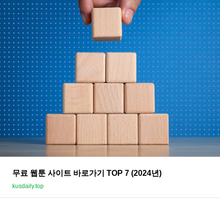
무료 웹툰 사이트 바로가기 TOP 7 (2024년)
kusdaily.top