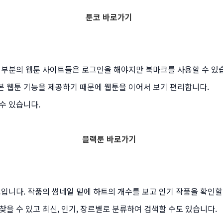
툰코 바로가기
대부분의 웹툰 사이트들은 로그인을 해야지만 북마크를 사용할 수 있
본 웹툰 기능을 제공하기 때문에 웹툰을 이어서 보기 편리합니다.
수 있습니다.
블랙툰 바로가기
입니다. 작품의 썸네일 밑에 하트의 개수를 보고 인기 작품을 확인할
을 수 있고 최신, 인기, 장르별로 분류하여 검색할 수도 있습니다.