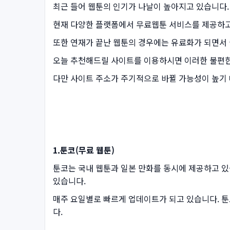
최근 들어 웹툰의 인기가 나날이 높아지고 있습니다.
현재 다양한 플랫폼에서 무료웹툰 서비스를 제공하고
또한 연재가 끝난 웹툰의 경우에는 유료화가 되면서 
오늘 추천해드릴 사이트를 이용하시면 이러한 불편한
다만 사이트 주소가 주기적으로 바뀔 가능성이 높기
1.툰코(무료 웹툰)
툰코는 국내 웹툰과 일본 만화를 동시에 제공하고 있
있습니다.
매주 요일별로 빠르게 업데이트가 되고 있습니다. 툰
다.