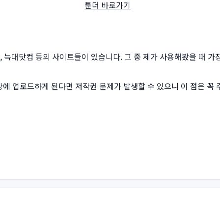
툰더 바로가기
북, 늑대닷컴 등의 사이트들이 있습니다. 그 중 제가 사용해봤을 때
 상에 업로드하게 된다면 저작권 문제가 발생할 수 있으니 이 점은 꼭