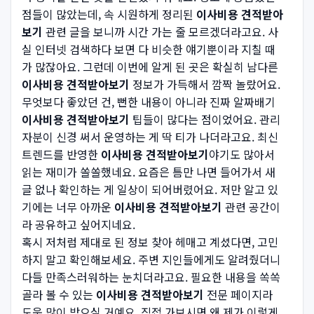
점들이 많았는데, 속 시원하게 정리된
이사비용 견적받아
보기
관련 글을 보니까 시간 가는 줄 모르겠더라고요. 사
실 인터넷 검색하다 보면 다 비슷한 얘기뿐이라 지칠 때
가 많잖아요. 그런데 이번에 알게 된 곳은 확실히 남다른
이사비용 견적받아보기
정보가 가득해서 깜짝 놀랐어요.
무엇보다 좋았던 건, 뻔한 내용이 아니라 진짜 알짜배기
이사비용 견적받아보기
팁들이 많다는 점이었어요. 관리
자분이 신경 써서 운영하는 게 딱 티가 나더라고요. 최신
트렌드를 반영한
이사비용 견적받아보기
야기도 많아서
읽는 재미가 쏠쏠했네요. 요즘은 틈만 나면 들어가서 새
글 없나 확인하는 게 일상이 되어버렸어요. 저만 알고 있
기에는 너무 아까운
이사비용 견적받아보기
관련 공간이
라 공유하고 싶어지네요.
혹시 저처럼 제대로 된 정보 찾아 헤매고 계셨다면, 고민
하지 말고 확인해보세요. 주변 지인들에게도 알려줬더니
다들 만족스러워하는 눈치더라고요. 필요한 내용을 쏙쏙
골라 볼 수 있는
이사비용 견적받아보기
전문 페이지라
도움 많이 받으실 거예요. 직접 가보시면 왜 제가 이렇게