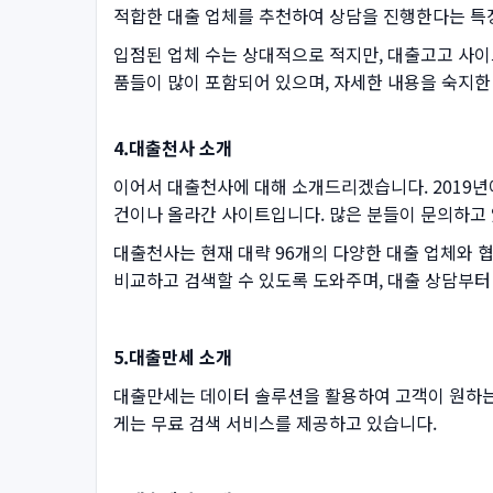
적합한 대출 업체를 추천하여 상담을 진행한다는 특
입점된 업체 수는 상대적으로 적지만, 대출고고 사이
품들이 많이 포함되어 있으며, 자세한 내용을 숙지한
4.대출천사 소개
이어서 대출천사에 대해 소개드리겠습니다. 2019년에
건이나 올라간 사이트입니다. 많은 분들이 문의하고 
대출천사는 현재 대략 96개의 다양한 대출 업체와
비교하고 검색할 수 있도록 도와주며, 대출 상담부터
5.대출만세 소개
대출만세는 데이터 솔루션을 활용하여 고객이 원하는 
게는 무료 검색 서비스를 제공하고 있습니다.