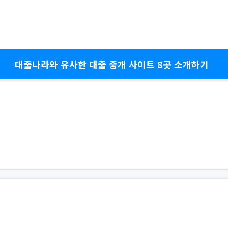
대출나라와 유사한 대출 중개 사이트 8곳 소개하기