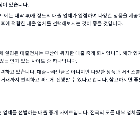
징이 있습니다.
트에는 대략 40개 정도의 대출 업체가 입점하여 다양한 상품을 제공
 후에 적합한 대출 업체를 선택해보시는 것이 좋을 것입니다.
 설립된 대출천사는 부산에 위치한 대출 중개 회사입니다. 해당 업체는
있는 인기 있는 사이트 중 하나입니다.
 협력하고 있습니다. 대출나라만큼은 아니지만 다양한 상품과 서비스를
 거래까지 편리하고 빠르게 진행할 수 있다고 합니다. 참고하시면 좋
업체를 선별하는 대출 중개 사이트입니다. 전국의 모든 대부 업체를