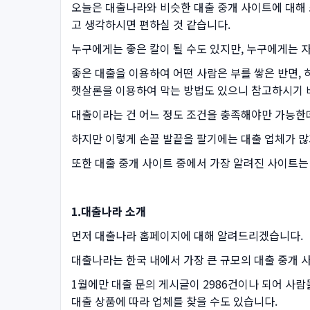
오늘은 대출나라와 비슷한 대출 중개 사이트에 대해 
고 생각하시면 편하실 것 같습니다.
누구에게는 좋은 칼이 될 수도 있지만, 누구에게는 
좋은 대출을 이용하여 어떤 사람은 부를 쌓은 반면,
햇살론을 이용하여 막는 방법도 있으니 참고하시기 
대출이라는 건 어느 정도 조건을 충족해야만 가능한데
하지만 이렇게 손끝 발끝을 팔기에는 대출 업체가 
또한 대출 중개 사이트 중에서 가장 알려진 사이트
1.대출나라 소개
먼저 대출나라 홈페이지에 대해 알려드리겠습니다.
대출나라는 한국 내에서 가장 큰 규모의 대출 중개 
1월에만 대출 문의 게시글이 2986건이나 되어 사
대출 상품에 따라 업체를 찾을 수도 있습니다.