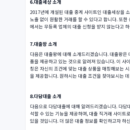
6.대출세상 소개
2017년에 개설된 대출 중계 사이트인 대출세상을 
노출 없이 원활한 거래를 할 수 있다고 합니다. 또
에서는 무등록 업체의 대출 신청을 받지 않는다고 하
7.대출왕 소개
다음은 대출왕에 대해 소개드리겠습니다. 대출왕은 대출
품을 제공하고 있는 것으로 알려져 있습니다. 이 사
칭은 자신의 조건에 맞는 대출 상품을 매칭해보는 시
을 제공합니다. 원하시는 대출 조건을 찾아보시는 데
8.다담대출 소개
다음으로 다담대출에 대해 알려드리겠습니다. 다담대
석할 수 있는 기능을 제공하며, 대출 직거래 사이트
있을 것입니다. 더 많은 대출 정보를 확인하고자 하