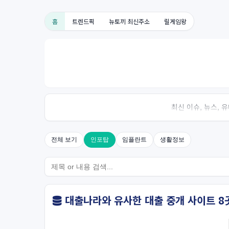
홈
트렌드픽
뉴토끼 최신주소
릴게임왕
최신 이슈, 뉴스,
전체 보기
인포탑
임플란트
생활정보
대출나라와 유사한 대출 중개 사이트 8