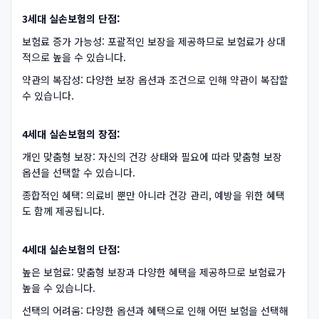
3세대 실손보험의 단점:
보험료 증가 가능성: 포괄적인 보장을 제공하므로 보험료가 상대
적으로 높을 수 있습니다.
약관의 복잡성: 다양한 보장 옵션과 조건으로 인해 약관이 복잡할
수 있습니다.
4세대 실손보험의 장점:
개인 맞춤형 보장: 자신의 건강 상태와 필요에 따라 맞춤형 보장
옵션을 선택할 수 있습니다.
종합적인 혜택: 의료비 뿐만 아니라 건강 관리, 예방을 위한 혜택
도 함께 제공됩니다.
4세대 실손보험의 단점:
높은 보험료: 맞춤형 보장과 다양한 혜택을 제공하므로 보험료가
높을 수 있습니다.
선택의 어려움: 다양한 옵션과 혜택으로 인해 어떤 보험을 선택해