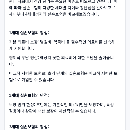
현대 사회에서 건강 관리는 중요한 이슈로 떠오르고 있습니다. 이
에 따라 실손보험의 다양한 세대별 차이와 장단점을 알아보고, 1
세대부터 4세대까지의 실손보험을 비교해보겠습니다.
1세대 실손보험의 장점:
기본 의료비 보장: 병원비, 약국비 등 필수적인 의료비를 신속하
게 지원합니다.
경제적 부담 경감: 예상치 못한 의료비에 대한 부담을 줄여줍니
다.
비교적 저렴한 보험료: 초기 단계의 실손보험은 비교적 저렴한 보
험료로 가입할 수 있습니다.
1세대 실손보험의 단점:
보장 범위 한정: 초반에는 기본적인 의료비만을 보장하며, 특정
질병이나 상황에 대한 보장이 제한적일 수 있습니다.
2세대 실손보험의 장점: