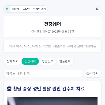
홈
케이팁
누누탑
웹하드 순위
건강쉐어
실시간 업데이트: 2026년 08월 07일
최신 이슈, 뉴스, 유머 등 다양한 정보를 한 곳에서 모아 제공하는
사이트입니다. 오늘의 핫이슈를 한눈에 살펴보세요.
전체 보기
건강쉐어
당근인포
임플란트
검색하기
황달 증상 성인 황달 원인 간수치 치료